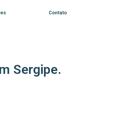
res
Contato
em Sergipe.